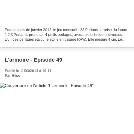
Pour le mois de janvier 2013, le jeu mensuel 123 Perlons surprise du forum
1 2 3 Perlamis proposait 4 petits perlages, avec des techniques diverses.
L'un des perlages était une étoile en tissage RAW.. Elle mesure 4 cm. Le
modèle vient du site Jill's Store....
L'armoire - Episode 49
Publié le 11/03/2013 à 10:11
Par
Alice