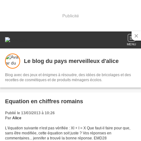
Publicité
MENU
Le blog du pays merveilleux d'alice
Blog avec des jeux et énigmes à résoudre, des idées de bricolages et des
recettes de cosmétiques et de produits ménagers écolos.
Equation en chiffres romains
Publié le 13/03/2013 à 10:26
Par
Alice
L'équation suivante n'est pas vérifiée : XI + I = X Que faut-il faire pour que,
sans être modifiée, cette équation soit juste ? Vos réponses en
commentaires... jennifer a trouvé la bonne réponse. EMD28