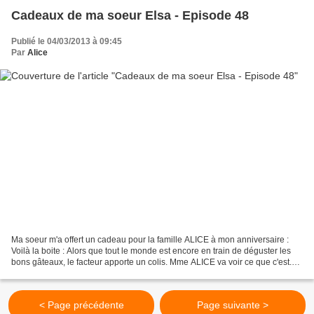
Cadeaux de ma soeur Elsa - Episode 48
Publié le 04/03/2013 à 09:45
Par
Alice
Ma soeur m'a offert un cadeau pour la famille ALICE à mon anniversaire :
Voilà la boite : Alors que tout le monde est encore en train de déguster les
bons gâteaux, le facteur apporte un colis. Mme ALICE va voir ce que c'est.
C'est un très gros colis,...
< Page précédente
Page suivante >