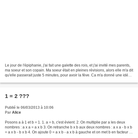
Le jour de l'épiphanie, j'ai fait une galette des rois, et j'ai invité mes parents,
ma soeur et son copain. Ma soeur était en pleines révisions, alors elle m'a dit
qu'elle passerait juste 5 minutes, pour avoir la fève. Ca m'a donné une idée.
J'ai fait...
1 = 2 ???
Publié le 06/03/2013 à 10:06
Par
Alice
Posons a à 1 et b = 1. 1. a = b, c'est évient. 2. On multiplie par a les deux
nombres : a x a = a x b 3. On retranche b x b aux deux nombres : a x a - b x b
= a x b - b x b 4. On ajoute 0 = a x b - a x b à gauche et on met b en facteur à
droite : a x...