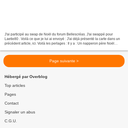
J'ai participé au swap de Noël du forum Bellescréas. J'ai swappé pour
Laetie80 . Voilà ce que je lui ai envoyé : J'ai déjà présenté la carte dans un
précédent article, ici. Voilà les perlages : Il y a : Un napperon père Noël
Beadwork patterns 7 Une étoile...
Page suivante >
Hébergé par Overblog
Top articles
Pages
Contact
Signaler un abus
C.G.U.