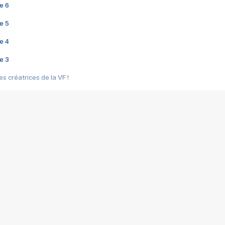
e 6
e 5
e 4
e 3
s créatrices de la VF !
e 2
e 1
e Mektoub My Love arrive enfin ! Rencontre avec Shaïn Boumedine et Sal
i : après Toni en famille
elle réalise le bouleversant Dites lui que je l'aime
ais ! Rencontre autour de Vie privée de Rebecca Zlotowski
 de Marguerite, Grave... Rencontre avec Ella Rumpf
 Les Rêveurs, un film intime sur la santé mentale