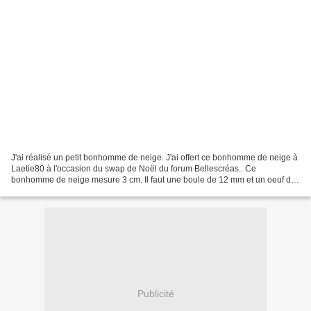
J'ai réalisé un petit bonhomme de neige. J'ai offert ce bonhomme de neige à
Laetie80 à l'occasion du swap de Noël du forum Bellescréas.. Ce
bonhomme de neige mesure 3 cm. Il faut une boule de 12 mm et un oeuf de
12 mm pour le réaliser. Le modèle se trouve...
Publicité