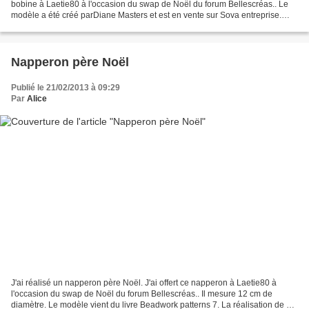
bobine à Laetie80 à l'occasion du swap de Noël du forum Bellescréas.. Le
modèle a été créé parDiane Masters et est en vente sur Sova entreprise.
Comme me bobine est un peu plus...
Napperon père Noël
Publié le 21/02/2013 à 09:29
Par
Alice
J'ai réalisé un napperon père Noël. J'ai offert ce napperon à Laetie80 à
l'occasion du swap de Noël du forum Bellescréas.. Il mesure 12 cm de
diamètre. Le modèle vient du livre Beadwork patterns 7. La réalisation de ce