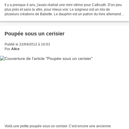
Il y a presque 4 ans, j'avais réalisé une mini vitrine pour Cathcath. D'un peu
plus près et sans la vitre, pour mieux voir. Le soigneur est un mix de
plusieurs créations de Babette. Le dauphin est un patron du livre allemand
"Das neue Perlentiere Buch"...
Poupée sous un cerisier
Publié le 22/04/2012 à 10:03
Par
Alice
Voilà une petite poupée sous un cerisier. C'est encore une ancienne