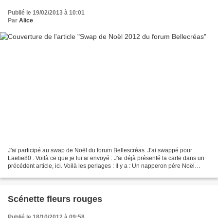
Publié le 19/02/2013 à 10:01
Par
Alice
J'ai participé au swap de Noël du forum Bellescréas. J'ai swappé pour
Laetie80 . Voilà ce que je lui ai envoyé : J'ai déjà présenté la carte dans un
précédent article, ici. Voilà les perlages : Il y a : Un napperon père Noël
Beadwork patterns 7 Une étoile...
Scénette fleurs rouges
Publié le 18/10/2012 à 09:58