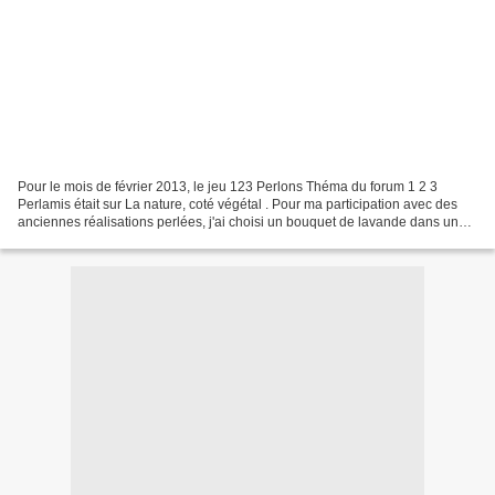
Pour le mois de février 2013, le jeu 123 Perlons Théma du forum 1 2 3
Perlamis était sur La nature, coté végétal . Pour ma participation avec des
anciennes réalisations perlées, j'ai choisi un bouquet de lavande dans un
pot cigales. J'ai fait cette réalisation...